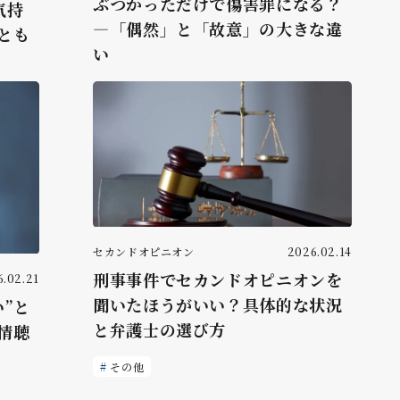
ぶつかっただけで傷害罪になる？
気持
―「偶然」と「故意」の大きな違
とも
い
セカンドオピニオン
2026.02.14
刑事事件でセカンドオピニオンを
.02.21
聞いたほうがいい？具体的な状況
”と
と弁護士の選び方
情聴
その他