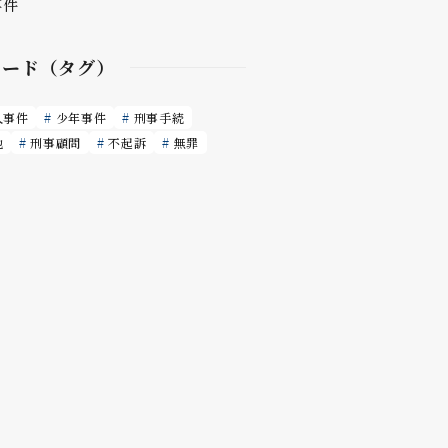
事件
ワード（タグ）
人事件
少年事件
刑事手続
他
刑事顧問
不起訴
無罪