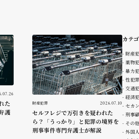
カテ
財産
薬物
暴力
性犯
交通
.07.26
経済
れた
財産犯罪
2026.07.10
セカ
弁護
セルフレジで万引きを疑われた
刑事
ら？「うっかり」と犯罪の境界を
その
刑事事件専門弁護士が解説
外国