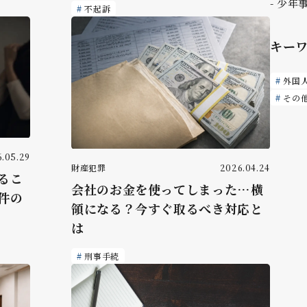
少年
不起訴
キー
外国
その
.05.29
財産犯罪
2026.04.24
るこ
会社のお金を使ってしまった…横
件の
領になる？今すぐ取るべき対応と
は
刑事手続