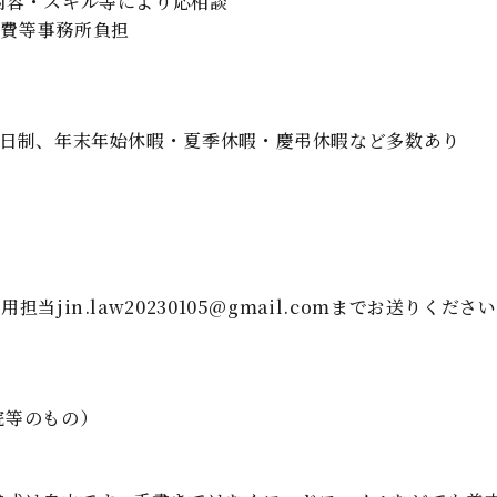
内容・スキル等により応相談
等事務所負担
備
2日制、年末年始休暇・夏季休暇・慶弔休暇など多数あり
採用担当
jin.law20230105@gmail.com
までお送りください
院等のもの）