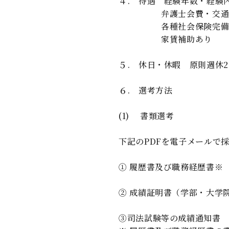
４. 待遇 経験年数・経験
弁護士会費・交通費
各種社会保険完
家賃補助あり
５. 休日・休暇 原則週休
６. 選考方法
(1) 書類選考
下記のPDFを電子メールで
① 履歴書及び職務経歴書※
②
成績証明書（学部・大学
③司法試験等の成績通知書