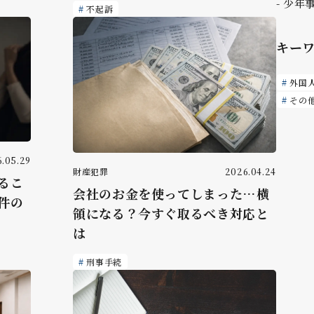
少年
不起訴
キー
外国
その
.05.29
財産犯罪
2026.04.24
るこ
会社のお金を使ってしまった…横
件の
領になる？今すぐ取るべき対応と
は
刑事手続