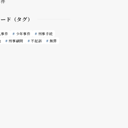
事件
ワード（タグ）
人事件
少年事件
刑事手続
他
刑事顧問
不起訴
無罪