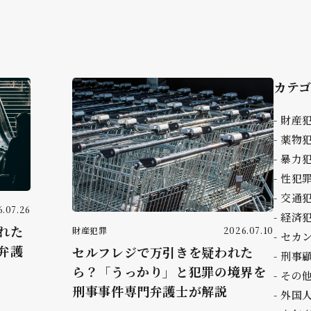
カテ
財産
薬物
暴力
性犯
交通
.07.26
経済
れた
財産犯罪
2026.07.10
セカ
弁護
セルフレジで万引きを疑われた
刑事
ら？「うっかり」と犯罪の境界を
その
刑事事件専門弁護士が解説
外国