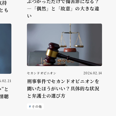
ぶつかっただけで傷害罪になる？
気持
―「偶然」と「故意」の大きな違
とも
い
セカンドオピニオン
2026.02.14
刑事事件でセカンドオピニオンを
.02.21
聞いたほうがいい？具体的な状況
”と
と弁護士の選び方
情聴
その他