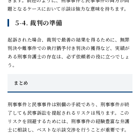
きます。前述のように、刑事事件と民事事件の両方が問
題となるケースにおいて示談は強力な意味を持ちます
。
5-4.
裁判の準
備
起訴された場合、裁判で最善の結果を得るために、無罪
判決や難事件での執行猶予付き判決の獲得など、実績が
ある刑事弁護士の存在は、必ず依頼者の役に立つでしょ
う
。
まと
め
刑事事件と民事事件は別個の手続であり、刑事事件が終
了しても民事訴訟を提起されるリスクは残ります。この
リスクを回避するためには、刑事事件の経験豊富な弁護
士に相談し、ベストな示談交渉を行うことが重要です
。