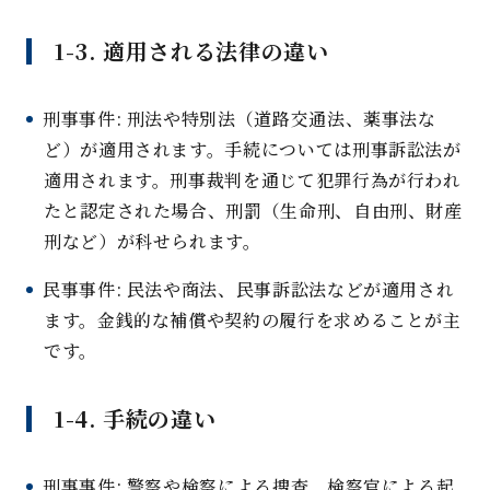
1-3.
適用される法律の違
い
刑事事件
:
刑法や特別法（道路交通法、薬事法な
ど）が適用されます。手続については刑事訴訟法が
適用されます。刑事裁判を通じて犯罪行為が行われ
たと認定された場合、刑罰（生命刑、自由刑、財産
刑など）が科せられます
。
民事事件
:
民法や商法、民事訴訟法などが適用され
ます。金銭的な補償や契約の履行を求めることが主
です
。
1-4.
手続の違
い
刑事事件
:
警察や検察による捜査、検察官による起