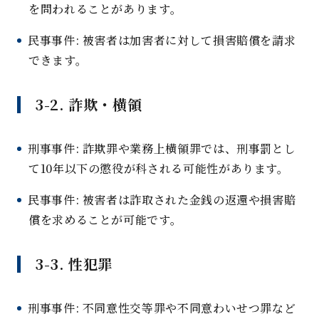
を問われることがあります
。
民事事件
:
被害者は加害者に対して損害賠償を請求
できます
。
3-2.
詐欺・横
領
刑事事件
:
詐欺罪や業務上横領罪では、刑事罰とし
て
10
年以下の懲役が科される可能性があります
。
民事事件
:
被害者は詐取された金銭の返還や損害賠
償を求めることが可能です
。
3-3.
性犯
罪
刑事事件
:
不同意性交等罪や不同意わいせつ罪など