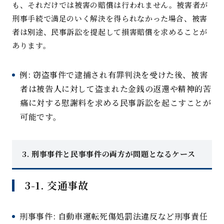
も、それだけでは被害の賠償は行われません。被害者が
刑事手続で満足のいく解決を得られなかった場合、被害
者は別途、民事訴訟を提起して損害賠償を求めることが
あります
。
例
:
窃盗事件で逮捕され有罪判決を受けた後、被害
者は被告人に対して盗まれた金銭の返還や精神的苦
痛に対する慰謝料を求める民事訴訟を起こすことが
可能です
。
3.
刑事事件と民事事件の両方が問題となるケー
ス
3-1.
交通事
故
刑事事件
:
自動車運転死傷処罰法違反など刑事責任