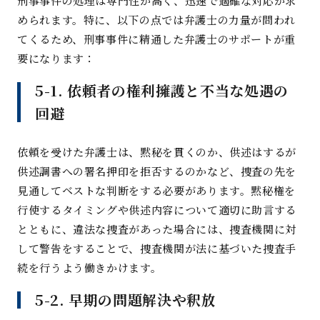
刑事事件の処理は専門性が高く、迅速で適確な対応が求
められます。特に、以下の点では弁護士の力量が問われ
てくるため、刑事事件に精通した弁護士のサポートが重
要になります
：
5-1.
依頼者の権利擁護と不当な処遇の
回
避
依頼を受けた弁護士は、黙秘を貫くのか、供述はするが
供述調書への署名押印を拒否するのかなど、捜査の先を
見通してベストな判断をする必要があります。黙秘権を
行使するタイミングや供述内容について適切に助言する
とともに、違法な捜査があった場合には、捜査機関に対
して警告をすることで、捜査機関が法に基づいた捜査手
続を行うよう働きかけます
。
5-2.
早期の問題解決や釈
放