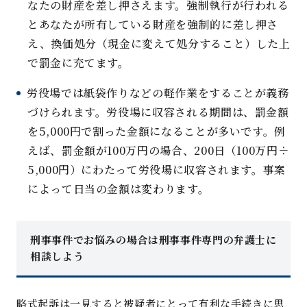
なたの財産を差し押さえます。強制執行が行われる
とあなたが所有している財産を強制的に差し押さ
え、換価処分（現金に変えて処分すること）した上
で罰金に充てます
。
労役場では紙袋作りなどの軽作業をすることが義務
づけられます。労役場に収容される期間は、罰金額
を
5,000
円で割った金額
になることが多いです
。例
えば、罰金額が
100
万円の場合、
200
日（
100
万円
÷
5,000
円）にわたって労役場に収容されます
。
事案
によって日当の金額は変わります。
刑事事件でお悩みの場合は刑事事件専門の弁護士に
相談しよ
う
略式起訴は一見すると被疑者にとって有利な手続きに思