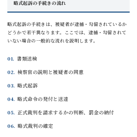
略式起訴の手続きの流
れ
略式起訴の手続きは、被疑者が逮捕・勾留されているか
どうかで若干異なります。ここでは、逮捕・勾留されて
いない場合の一般的な流れを説明します
。
書類送
検
検察官の説明と被疑者の同
意
略式起
訴
略式命令の発付と送
達
正式裁判を請求するかの判断、罰金の納
付
略式裁判の確
定