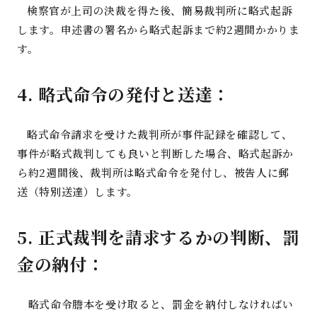
検察官が上司の決裁を得た後、簡易裁判所に略式起訴
します。申述書の署名から略式起訴まで約
2
週間かかりま
す
。
4.
略式命令の発付と送達
：
略式命令請求を受けた裁判所が事件記録を確認して、
事件が略式裁判しても良いと判断した場合、略式起訴か
ら約
2
週間後、裁判所は略式命令を発付し、被告人に郵
送（特別送達）します
。
5.
正式裁判を請求するかの判断、罰
金の納付
：
略式命令謄本を受け取ると、罰金を納付しなければい