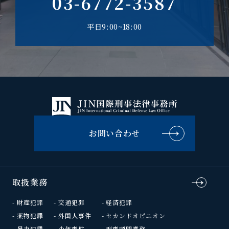
03-6772-3587
平日9:00~18:00
お問い合わせ
取扱業務
財産犯罪
交通犯罪
経済犯罪
薬物犯罪
外国人事件
セカンドオピニオン
暴力犯罪
少年事件
刑事顧問業務