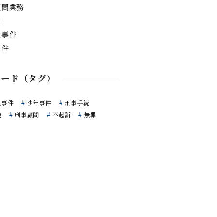
顧問業務
他
人事件
事件
ワード（タグ）
人事件
少年事件
刑事手続
他
刑事顧問
不起訴
無罪