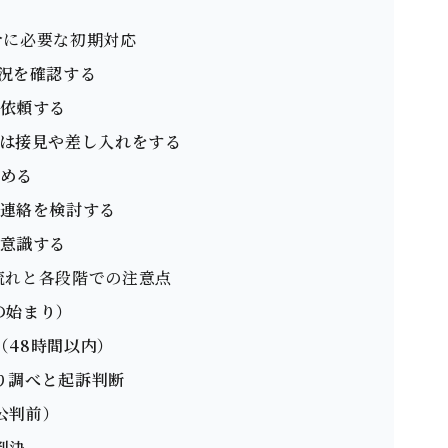
場合に必要な初期対応
状況を確認する
・依頼する
合は接⾒や差し⼊れをする
進める
の連絡を検討する
を意識する
の流れと各段階での注意点
束の始まり）
求（48時間以内）
取り調べと起訴判断
（公判前）
判決