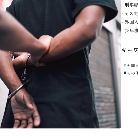
刑事
その
外国
少年
キー
外国
その