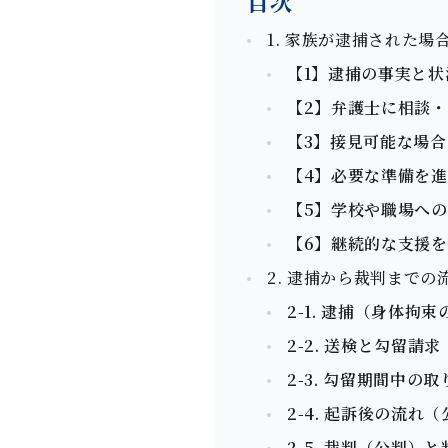
目次
1. 家族が逮捕された
【1】逮捕の事実と
【2】弁護⼠に相談
【3】接⾒可能な場
【4】必要な準備を
【5】学校や職場へ
【6】継続的な⽀援
2. 逮捕から裁判まで
2-1. 逮捕（⾝体拘
2-2. 送検と勾留請
2-3. 勾留期間中の
2-4. 起訴後の流れ
2-5. 裁判（公判）と