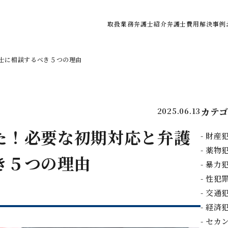
取扱業務
弁護士紹介
弁護士費用
解決事例
ご利用の流れ
士に相談するべき５つの理由
弁護士費用の目安
よくある質問
カテ
2025.06.13
た！必要な初期対応と弁護
財産
薬物
き５つの理由
暴力
性犯
交通
経済
セカ