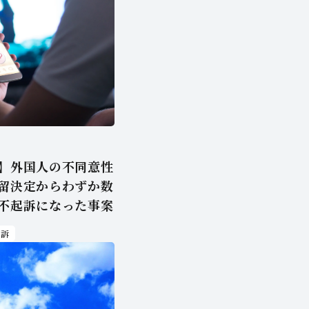
】外国人の不同意性
留決定からわずか数
不起訴になった事案
起訴