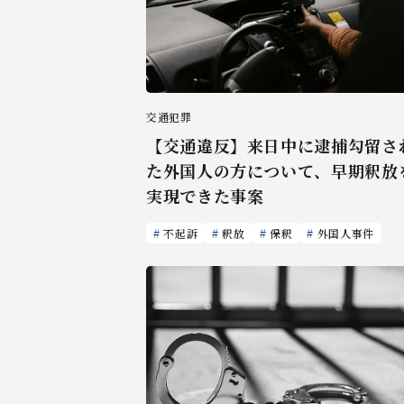
交通犯罪
【交通違反】来日中に逮捕勾留さ
た外国人の方について、早期釈放
実現できた事案
不起訴
釈放
保釈
外国人事件