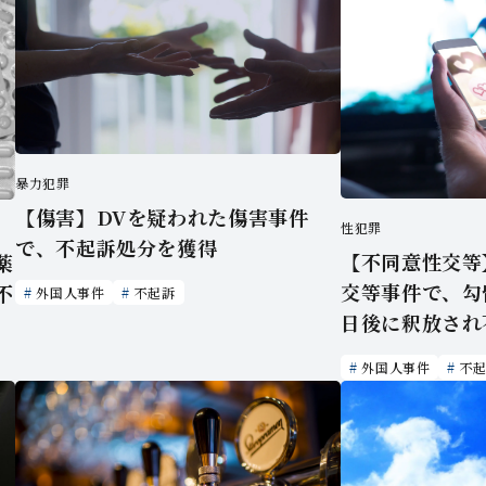
暴力犯罪
【傷害】DVを疑われた傷害事件
性犯罪
で、不起訴処分を獲得
【不同意性交等
薬
交等事件で、勾
不
外国人事件
不起訴
日後に釈放され
外国人事件
不