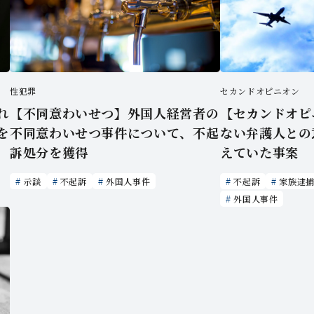
性犯罪
セカンドオピニオン
【不同意わいせつ】外国人経営者の
れ
【セカンドオピ
不同意わいせつ事件について、不起
を
ない弁護人との
訴処分を獲得
えていた事案
示談
不起訴
外国人事件
不起訴
家族逮
外国人事件