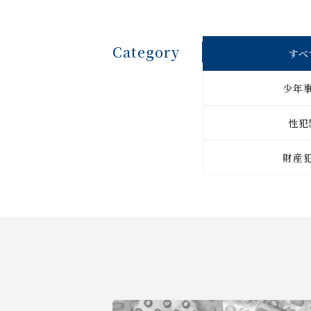
Category
すべ
少年
性犯
財産