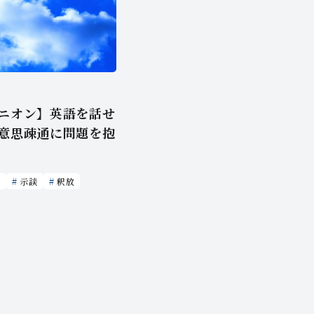
ニオン】英語を話せ
意思疎通に問題を抱
捕
示談
釈放