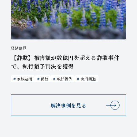
経済犯罪
【詐欺】被害額が数億円を超える詐欺事件
で、執行猶予判決を獲得
家族逮捕
釈放
執行猶予
実刑回避
解決事例を見る