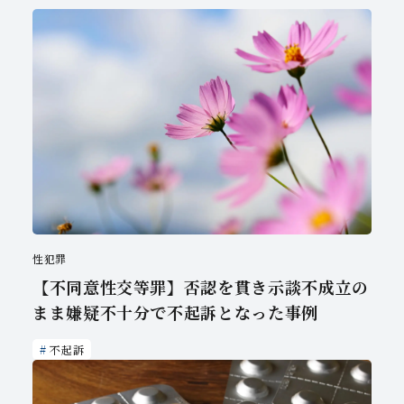
性犯罪
【不同意性交等罪】否認を貫き示談不成立の
まま嫌疑不十分で不起訴となった事例
不起訴