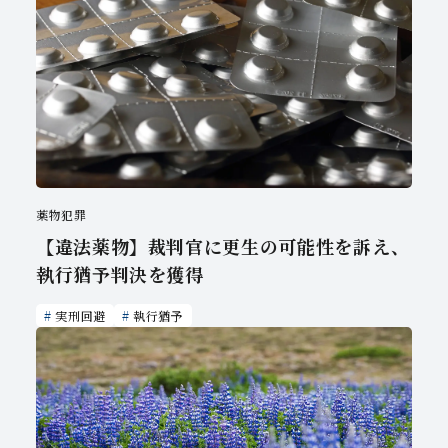
薬物犯罪
【違法薬物】裁判官に更生の可能性を訴え、
執行猶予判決を獲得
実刑回避
執行猶予