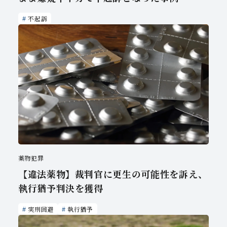
不起訴
薬物犯罪
【違法薬物】裁判官に更生の可能性を訴え、
執行猶予判決を獲得
実刑回避
執行猶予