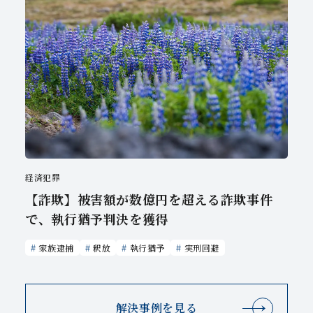
経済犯罪
【詐欺】被害額が数億円を超える詐欺事件
で、執行猶予判決を獲得
家族逮捕
釈放
執行猶予
実刑回避
解決事例を見る