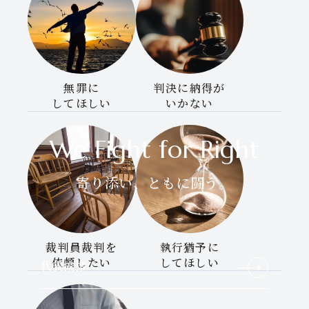
無罪に
判決に納得が
してほしい
いかない
We Fight for Right
寄り添い、ともに闘う。
裁判員裁判を
執行猶予に
依頼したい
してほしい
代表挨拶