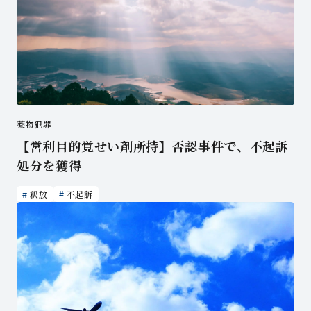
薬物犯罪
【営利目的覚せい剤所持】否認事件で、不起訴
処分を獲得
釈放
不起訴