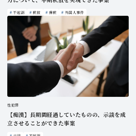
不起訴
釈放
保釈
外国人事件
性犯罪
【痴漢】長期間経過していたものの、示談を成
立させることができた事案
示談
不起訴