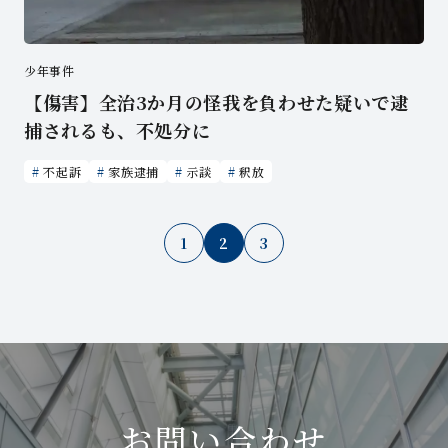
少年事件
【傷害】全治3か月の怪我を負わせた疑いで逮
捕されるも、不処分に
不起訴
家族逮捕
示談
釈放
1
2
3
お問い合わせ