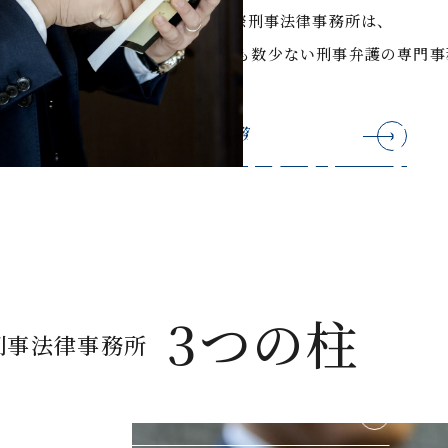
JIN国際刑事法律事務所は、
日本でも数少ない刑事弁護の専門事
Fight for R
取扱業務
寄り添い、ともに闘う。
3つの柱
際刑事法律事務所
代表挨拶