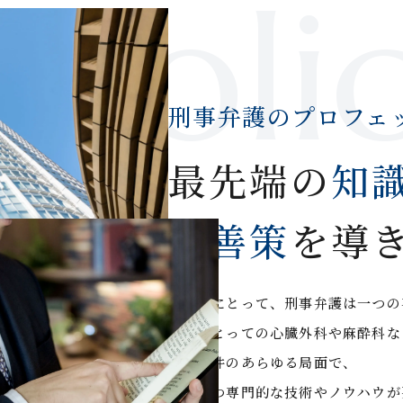
Poli
刑事弁護のプロフェ
最先端の
知
最善策
を導
弁護士にとって、刑事弁護は一つの
医師にとっての心臓外科や麻酔科な
刑事事件のあらゆる局面で、
高度かつ専門的な技術やノウハウが