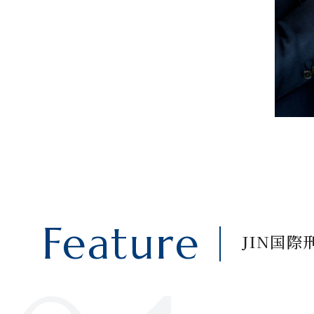
We 
Feature
JIN国