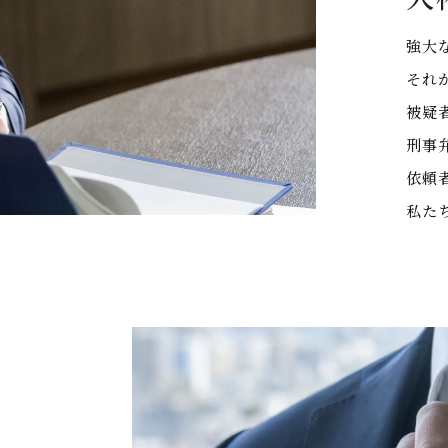
強大
それ
被疑
刑事
依頼
私た